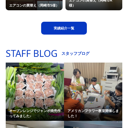
エアコンの買替え（岡崎市K
エアコンの買替え（岡崎市S様）
様）
実績紹介一覧
STAFF BLOG
スタッフブログ
オーブンレンジでジャンボ焼売作
アメリカンフラワー教室開催しま
ってみました♪
した！