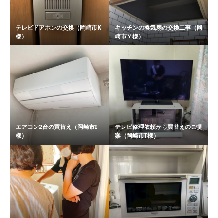
テレビドアホンの交換（岡崎市K
キッチンの換気扇の交換工事（岡
様）
崎市Ｙ様）
エアコン2台の買替え（岡崎市I
テレビ修理依頼から買替えのご提
様）
案（岡崎市T様）