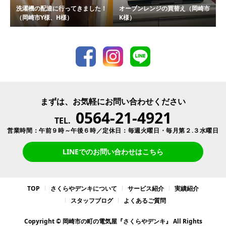
洗濯機の配達に行ってきました！
オーブンレンジの買替え（岡崎市
（岡崎市Y様、H様）
K様）
まずは、お気軽にお問い合わせください
0564-21-4921
TEL.
営業時間：午前９時～午後６時／定休日：毎週火曜日・毎月第２.３水曜日
LINEでのお問い合わせはこちら
TOP
さくらやデンキについて
サービス紹介
実績紹介
スタッフブログ
よくあるご質問
Copyright © 岡崎市の町の電気屋『さくらやデンキ』 All Rights