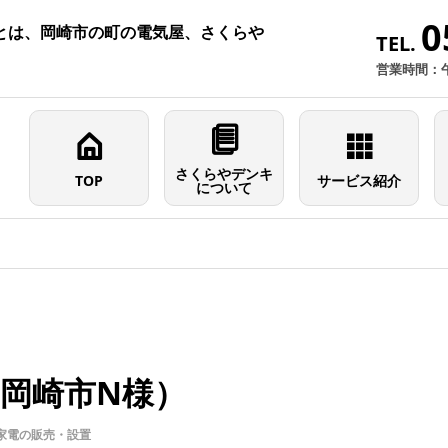
0
とは、岡崎市の町の電気屋、さくらや
TEL.
営業時間：
さくらやデンキ
TOP
サービス紹介
について
岡崎市N様）
家電の販売・設置