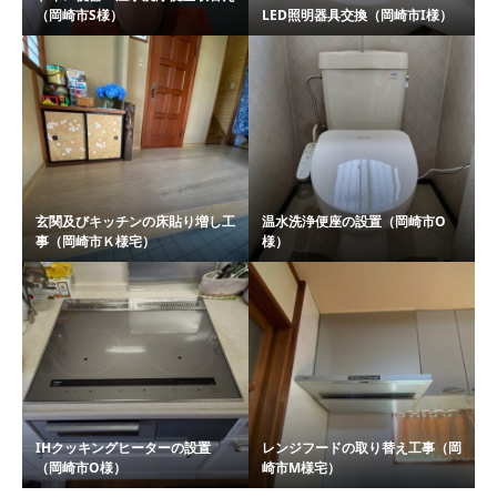
（岡崎市S様）
LED照明器具交換（岡崎市I様）
玄関及びキッチンの床貼り増し工
温水洗浄便座の設置（岡崎市O
事（岡崎市Ｋ様宅）
様）
IHクッキングヒーターの設置
レンジフードの取り替え工事（岡
（岡崎市O様）
崎市M様宅）