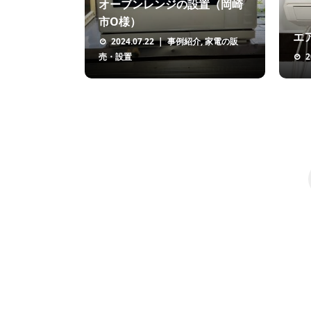
オーブンレンジの設置（岡崎
市O様）
エ
2024.07.22
事例紹介
,
家電の販
売・設置
2