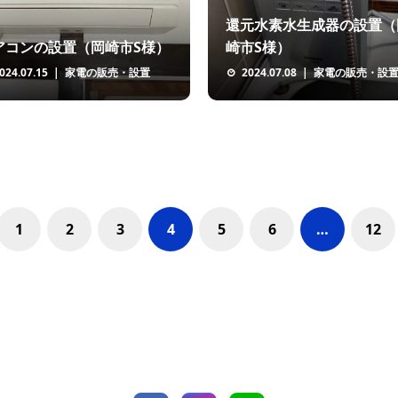
還元水素水生成器の設置（
アコンの設置（岡崎市S様）
崎市S様）
024.07.15
家電の販売・設置
2024.07.08
家電の販売・設
1
2
3
4
5
6
…
12