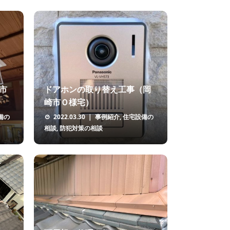
市
ドアホンの取り替え工事（岡
崎市Ｏ様宅）
備の
2022.03.30
事例紹介
,
住宅設備の
相談
,
防犯対策の相談