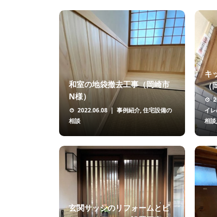
キ
和室の地袋撤去工事（岡崎市
（
N様）
2
2022.06.08
事例紹介
,
住宅設備の
イレ
相談
相談
玄関サッシのリフォームとピ