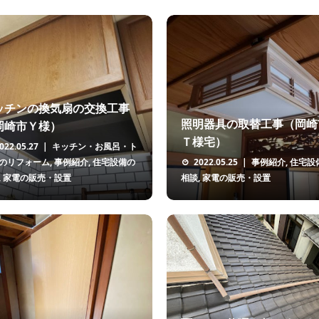
ッチンの換気扇の交換工事
照明器具の取替工事（岡崎
岡崎市Ｙ様）
Ｔ様宅）
022.05.27
キッチン・お風呂・ト
のリフォーム
,
事例紹介
,
住宅設備の
2022.05.25
事例紹介
,
住宅設
,
家電の販売・設置
相談
,
家電の販売・設置