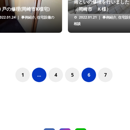
雨といの修理を行いました
き戸の修理(岡崎市K様宅)
（岡崎市 Ｋ様）
022.01.24
事例紹介
,
住宅設備の
2022.01.21
事例紹介
,
住宅設
相談
1
…
4
5
6
7